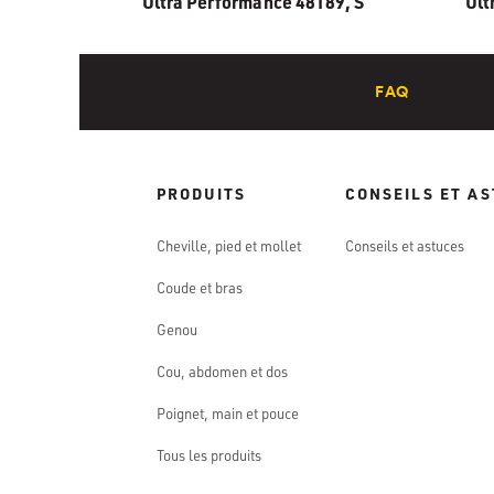
Ultra Performance 48189, S
Ult
FAQ
PRODUITS
CONSEILS ET A
Cheville, pied et mollet
Conseils et astuces
Coude et bras
Genou
Cou, abdomen et dos
Poignet, main et pouce
Tous les produits