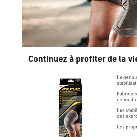
Continuez à profiter de la vi
La genoui
stabilisa
Fabriquée
genouill
Les stabi
des exerc
Les propr