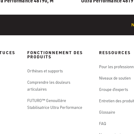
ra Performance 48190, M
Ultra Performance 4819
STUCES
FONCTIONNEMENT DES
RESSOURCES
PRODUITS
Pour les professionn
Orthèses et supports
Niveaux de soutien
Comprendre les douleurs
articulaires
Groupe d’experts
FUTURO™ Genouillère
Entretien des produi
Stabilisatrice Ultra Performance
Glossaire
FAQ